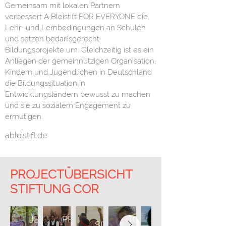
Gemeinsam mit lokalen Partnern
verbessert A Bleistift FOR EVERYONE die
Lehr- und Lernbedingungen an Schulen
und setzen bedarfsgerecht
Bildungsprojekte um. Gleichzeitig ist es ein
Anliegen der gemeinnützigen Organisation,
Kindern und Jugendlichen in Deutschland
die Bildungssituation in
Entwicklungsländern bewusst zu machen
und sie zu sozialem Engagement zu
ermutigen.
ableistift.de
PROJECTÜBERSICHT
STIFTUNG COR
JOSE
JESUS
PROJECT-
TODO
SIYABONGA
GREGORIO